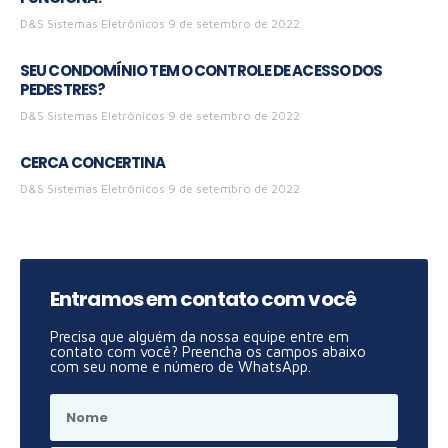
D&S Sistemas Eletrônicos
9 de setembro de 2022
SEU CONDOMÍNIO TEM O CONTROLE DE ACESSO DOS
PEDESTRES?
D&S Sistemas Eletrônicos
9 de setembro de 2022
CERCA CONCERTINA
D&S Sistemas Eletrônicos
9 de setembro de 2022
Entramos em contato com você
Precisa que alguém da nossa equipe entre em
contato com você? Preencha os campos abaixo
com seu nome e número de WhatsApp.