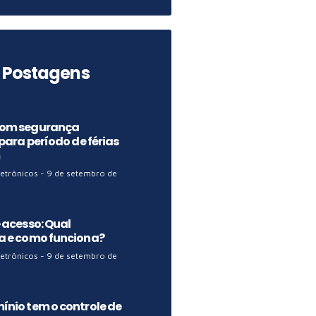
 Postagens
com segurança
 para período de férias
letrônicos
9 de setembro de
 acesso: Qual
a e como funciona?
letrônicos
9 de setembro de
nio tem o controle de