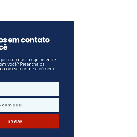
os em contato
cê
lguém da nossa equipe entre
om você? Preencha os
xo com seu nome e número
.
ENVIAR