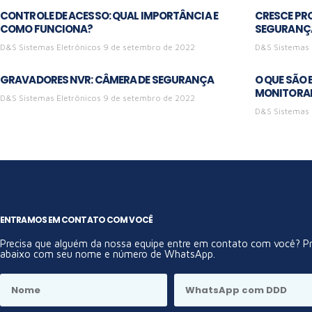
CONTROLE DE ACESSO: QUAL IMPORTÂNCIA E
CRESCE PR
COMO FUNCIONA?
SEGURANÇ
D&S Sistemas Eletrônicos
9 de setembro de 2022
D&S Sistemas 
GRAVADORES NVR: CÂMERA DE SEGURANÇA
O QUE SÃO
MONITORA
D&S Sistemas Eletrônicos
9 de setembro de 2022
D&S Sistemas 
ENTRAMOS EM CONTATO COM VOCÊ
Precisa que alguém da nossa equipe entre em contato com você? 
abaixo com seu nome e número de WhatsApp.