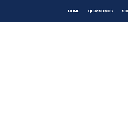
HOME
QUEM SOMOS
SO
Tipos de s
D&S 