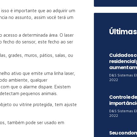
r isso é importante que ao adquirir um
ncia no assunto, assim você terá um
Últimas
 acesso a determinada área. O laser
o fecho do sensor, este fecho ao ser
Cuidados 
as, grades, muros, pátios, salas, ou
residencial
aumentam
elho ativo que emite uma linha laser,
D&S Sistemas E
 todo ambiente, qualquer
2022
com que o alarme dispare. Existem
 detectam pequenos animais.
Controle de
importânci
jeto ou vitrine protegida, tem ajuste
D&S Sistemas E
2022
tos, também pode ser usado em
Seu condomí