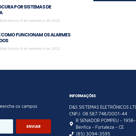
OCURA POR SISTEMAS DE
A
Eletrônicos
9 de setembro de 2022
 E COMO FUNCIONAM OS ALARMES
DOS
Eletrônicos
9 de setembro de 2022
INFORMAÇÕES
Preencha os campos
D&S SISTEMAS ELETRÔNICOS LT
CNPJ: 08.587.748/0001-44
R SENADOR POMPEU - 1958- L
ENVIAR
Benfica - Fortaleza - CE
(85) 3094-3595