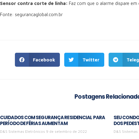
Sensor contra corte de linha:
Faz com que o alarme dispare em ca
Fonte: segurancaglobal.com.br
Facebook
Twitter
Tele
Postagens Relacionad
CUIDADOS COM SEGURANÇA RESIDENCIAL PARA
SEU CONDO
PERÍODO DE FÉRIAS AUMENTAM
DOS PEDES
D&S Sistemas Eletrônicos
9 de setembro de 2022
D&S Sistemas 