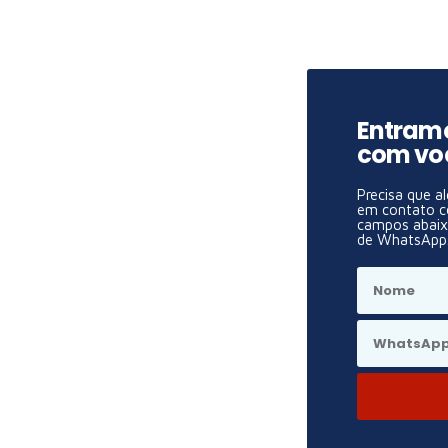
Entram
com vo
Precisa que a
em contato c
campos abai
de WhatsApp