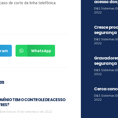
acesso dos
so de corte da linha telefônica.
D&S Sistemas E
2022
Cresce proc
segurança
D&S Sistemas E
2022
gram
WhatsApp
Gravadores
segurança
D&S Sistemas E
2022
as
Cerca conc
D&S Sistemas E
MÍNIO TEM O CONTROLE DE ACESSO
2022
TRES?
Eletrônicos
9 de setembro de 2022