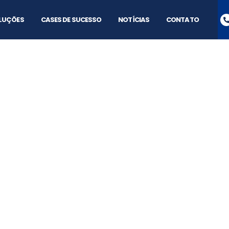
LUÇÕES
CASES DE SUCESSO
NOTÍCIAS
CONTATO
ensores para ala
Sistemas Eletrônicos
09/09/2022
19:16